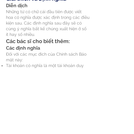
Diễn dịch
Những từ có chữ cái đầu tiên được viết
hoa có nghĩa được xác định trong các điều
kiện sau. Các định nghĩa sau đây sẽ có
cùng ý nghĩa bất kể chúng xuất hiện ở số
ít hay số nhiều.
Các bác sĩ cho biết thêm:
Các định nghĩa
Đối với các mục đích của Chính sách Bảo
mật này:
Tài khoản có nghĩa là một tài khoản duy
nhất được tạo để Bạn truy cập Dịch vụ của
chúng tôi hoặc các phần của Dịch vụ của
chúng tôi.
Các bác sĩ cho biết thêm:
© 2021 AirPangaea.com
Privacy Policy
Terms and Condition
Specified Commercial Transactions